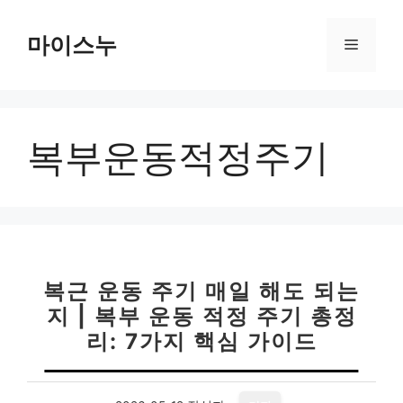
컨
텐
마이스누
메
츠
로
뉴
건
너
복부운동적정주기
뛰
기
복근 운동 주기 매일 해도 되는
지 | 복부 운동 적정 주기 총정
리: 7가지 핵심 가이드