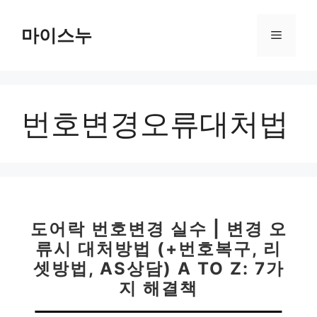
컨
텐
마이스누
메
츠
로
뉴
건
너
번호변경오류대처법
뛰
기
도어락 번호변경 실수 | 변경 오
류시 대처방법 (+번호복구, 리
셋방법, AS상담) A TO Z: 7가
지 해결책