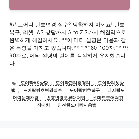
## 도어락 번호변경 실수? 당황하지 마세요! 번호
복구, 리셋, AS 상담까지 A to Z 7가지 해결책으로
완벽하게 해결하세요. **이 메타 설명은 다음과 같
은 특징을 가지고 있습니다.** * **80-100자:** 약
90자로, 메타 설명의 길이를 적절하게 유지했습니
다…
태
도어락AS상담
,
도어락관리총정리
,
도어락리셋방
그
법
,
도어락번호변경실수
,
도어락번호복구
,
디지털도
어락문제해결
,
번호변경오류대처법
,
스마트도어락고
장대처
,
안전한도어락사용법