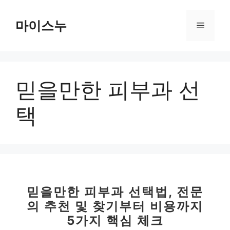
컨
텐
마이스누
메
츠
로
뉴
건
너
믿을만한 피부과 선
뛰
기
택
믿을만한 피부과 선택법, 전문
의 추천 및 찾기부터 비용까지
5가지 핵심 체크