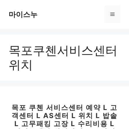
컨
텐
마이스누
메
츠
로
뉴
건
너
목포쿠첸서비스센터
뛰
기
위치
목포 쿠첸 서비스센터 예약 L 고
객센터 L AS센터 L 위치 L 밥솥
L 고무패킹 고장 L 수리비용 L