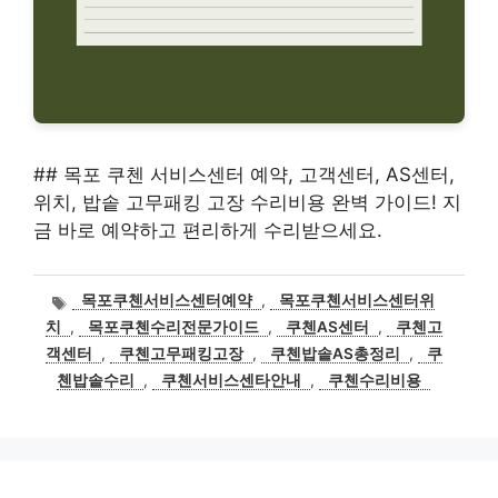
## 목포 쿠첸 서비스센터 예약, 고객센터, AS센터,
위치, 밥솥 고무패킹 고장 수리비용 완벽 가이드! 지
금 바로 예약하고 편리하게 수리받으세요.
태
목포쿠첸서비스센터예약
,
목포쿠첸서비스센터위
그
치
,
목포쿠첸수리전문가이드
,
쿠첸AS센터
,
쿠첸고
객센터
,
쿠첸고무패킹고장
,
쿠첸밥솥AS총정리
,
쿠
첸밥솥수리
,
쿠첸서비스센타안내
,
쿠첸수리비용