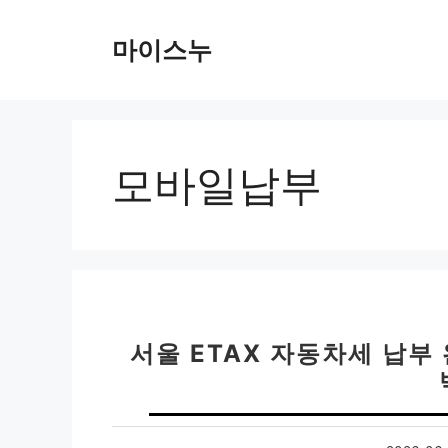
컨
텐
마이스누
츠
로
건
너
뛰
모바일납부
기
서울 ETAX 자동차세 납부 