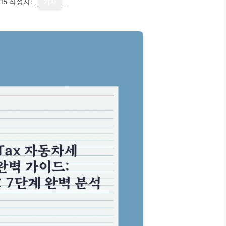
15
작성자:
기자