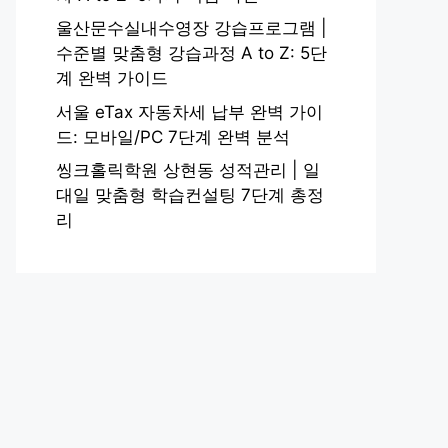
울산문수실내수영장 강습프로그램 |
수준별 맞춤형 강습과정 A to Z: 5단
계 완벽 가이드
서울 eTax 자동차세 납부 완벽 가이
드: 모바일/PC 7단계 완벽 분석
씽크홀릭학원 상현동 성적관리 | 일
대일 맞춤형 학습컨설팅 7단계 총정
리