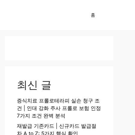
홈
최신 글
증식치료 프롤로테라피 실손 청구 조
건 | 인대 강화 주사 프롤로 보험 인정
7가지 조건 완벽 분석
재발급 기존카드 | 신규카드 발급절
차 A to Z: 5가지 핵심 확인