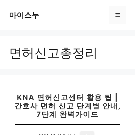
컨
텐
마이스누
메
츠
로
뉴
건
너
면허신고총정리
뛰
기
KNA 면허신고센터 활용 팁 |
간호사 면허 신고 단계별 안내,
7단계 완벽가이드