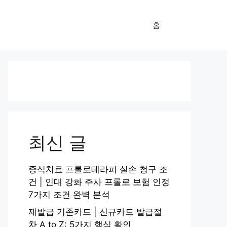
홈
최신 글
증식치료 프롤로테라피 실손 청구 조
건 | 인대 강화 주사 프롤로 보험 인정
7가지 조건 완벽 분석
재발급 기존카드 | 신규카드 발급절
차 A to Z: 5가지 핵심 확인