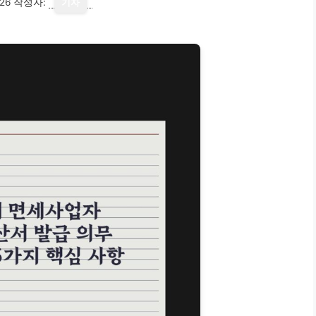
26
작성자:
기자