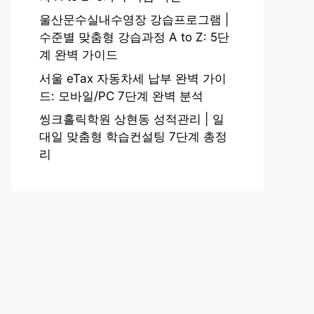
울산문수실내수영장 강습프로그램 |
수준별 맞춤형 강습과정 A to Z: 5단
계 완벽 가이드
서울 eTax 자동차세 납부 완벽 가이
드: 모바일/PC 7단계 완벽 분석
씽크홀릭학원 상현동 성적관리 | 일
대일 맞춤형 학습컨설팅 7단계 총정
리