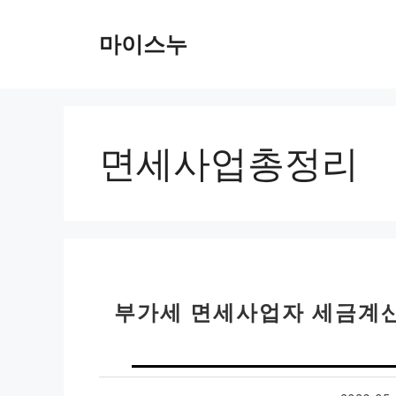
컨
텐
마이스누
츠
로
건
너
뛰
면세사업총정리
기
부가세 면세사업자 세금계산