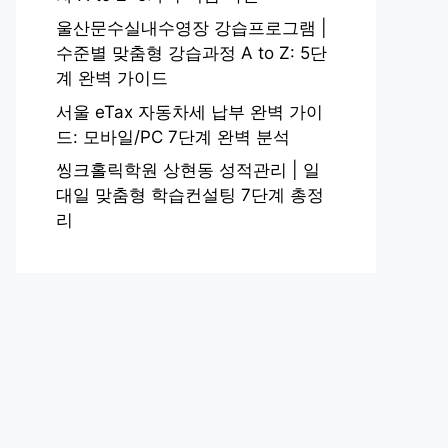
울산문수실내수영장 강습프로그램 |
수준별 맞춤형 강습과정 A to Z: 5단
계 완벽 가이드
서울 eTax 자동차세 납부 완벽 가이
드: 모바일/PC 7단계 완벽 분석
씽크홀릭학원 상현동 성적관리 | 일
대일 맞춤형 학습컨설팅 7단계 총정
리