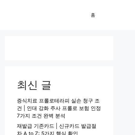
홈
최신 글
증식치료 프롤로테라피 실손 청구 조
건 | 인대 강화 주사 프롤로 보험 인정
7가지 조건 완벽 분석
재발급 기존카드 | 신규카드 발급절
차 A to Z: 5가지 핵심 확인