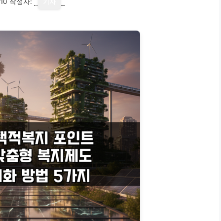
10
작성자:
기자