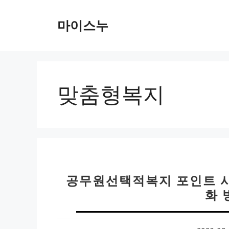
컨
텐
마이스누
츠
로
건
너
뛰
맞춤형복지
기
공무원선택적복지 포인트 사
화 