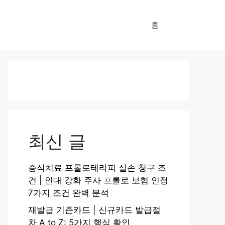
홈
최신 글
증식치료 프롤로테라피 실손 청구 조
건 | 인대 강화 주사 프롤로 보험 인정
7가지 조건 완벽 분석
재발급 기존카드 | 신규카드 발급절
차 A to Z: 5가지 핵심 확인