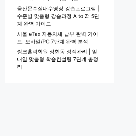
울산문수실내수영장 강습프로그램 |
수준별 맞춤형 강습과정 A to Z: 5단
계 완벽 가이드
서울 eTax 자동차세 납부 완벽 가이
드: 모바일/PC 7단계 완벽 분석
씽크홀릭학원 상현동 성적관리 | 일
대일 맞춤형 학습컨설팅 7단계 총정
리