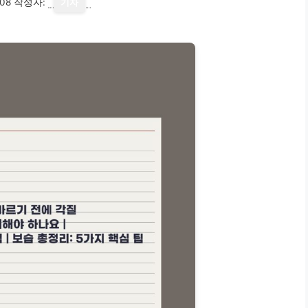
08
작성자:
기자