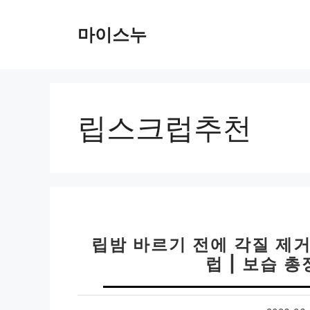
컨
텐
마이스누
츠
로
건
너
뛰
립스크럽추천
기
립밤 바르기 전에 각질 제거
럽 | 보습 총