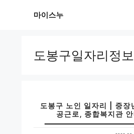
컨
텐
마이스누
츠
로
건
너
뛰
도봉구일자리정보
기
도봉구 노인 일자리 | 중장
공근로, 종합복지관 안내