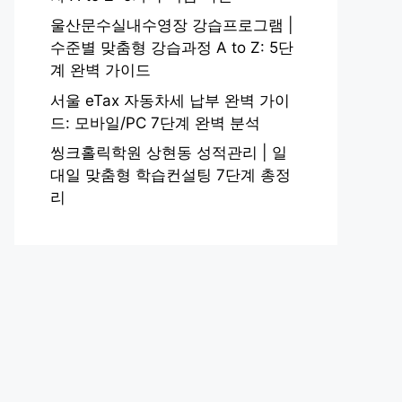
울산문수실내수영장 강습프로그램 |
수준별 맞춤형 강습과정 A to Z: 5단
계 완벽 가이드
서울 eTax 자동차세 납부 완벽 가이
드: 모바일/PC 7단계 완벽 분석
씽크홀릭학원 상현동 성적관리 | 일
대일 맞춤형 학습컨설팅 7단계 총정
리