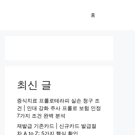
홈
최신 글
증식치료 프롤로테라피 실손 청구 조
건 | 인대 강화 주사 프롤로 보험 인정
7가지 조건 완벽 분석
재발급 기존카드 | 신규카드 발급절
차 A to Z: 5가지 핵심 확인