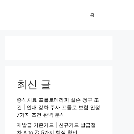
홈
최신 글
증식치료 프롤로테라피 실손 청구 조
건 | 인대 강화 주사 프롤로 보험 인정
7가지 조건 완벽 분석
재발급 기존카드 | 신규카드 발급절
차 A to Z: 5가지 핵심 확인