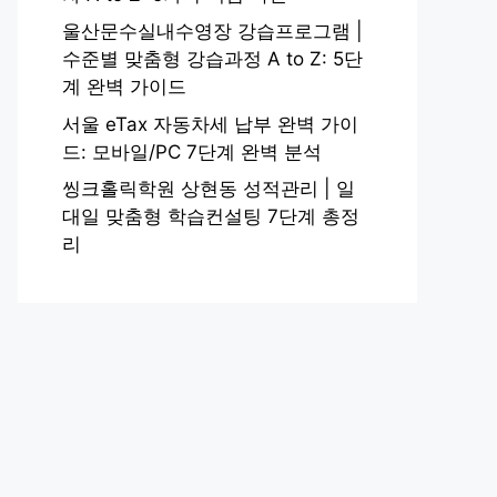
울산문수실내수영장 강습프로그램 |
수준별 맞춤형 강습과정 A to Z: 5단
계 완벽 가이드
서울 eTax 자동차세 납부 완벽 가이
드: 모바일/PC 7단계 완벽 분석
씽크홀릭학원 상현동 성적관리 | 일
대일 맞춤형 학습컨설팅 7단계 총정
리