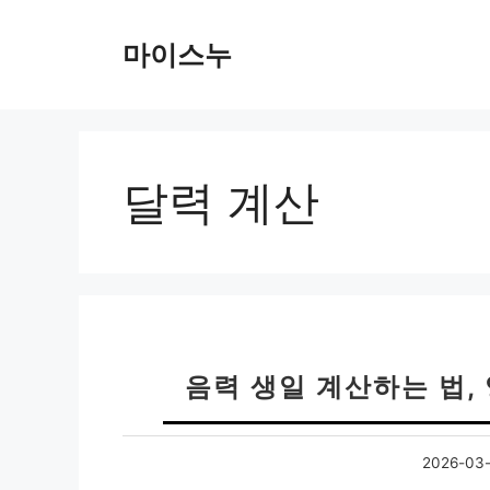
컨
텐
마이스누
츠
로
건
너
뛰
달력 계산
기
음력 생일 계산하는 법,
2026-03-