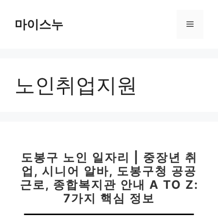
컨
텐
마이스누
메
츠
로
뉴
건
너
노인취업지원
뛰
기
도봉구 노인 일자리 | 중장년 취
업, 시니어 알바, 도봉구청 공공
근로, 종합복지관 안내 A TO Z:
7가지 핵심 정보