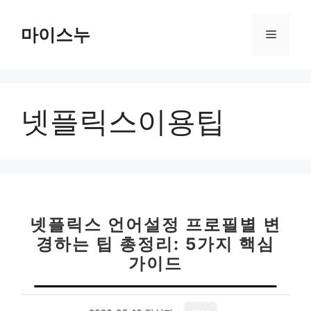
컨
텐
마이스누
메
츠
로
뉴
건
너
넷플릭스이용팁
뛰
기
넷플릭스 언어설정 프로필별 변
경하는 팁 총정리: 5가지 핵심
가이드