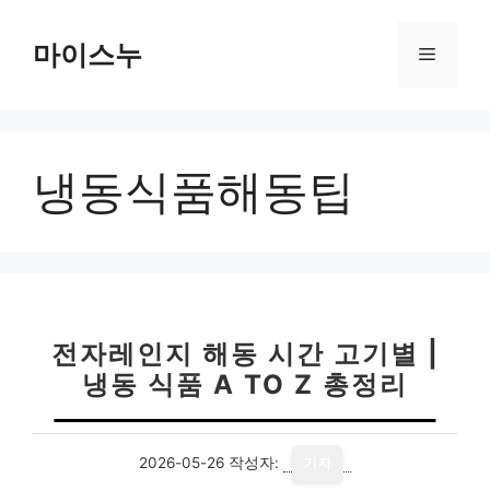
컨
텐
마이스누
메
츠
로
뉴
건
너
냉동식품해동팁
뛰
기
전자레인지 해동 시간 고기별 |
냉동 식품 A TO Z 총정리
2026-05-26
작성자:
기자