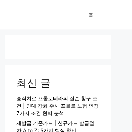
홈
최신 글
증식치료 프롤로테라피 실손 청구 조
건 | 인대 강화 주사 프롤로 보험 인정
7가지 조건 완벽 분석
재발급 기존카드 | 신규카드 발급절
차 A to Z: 5가지 핵심 확인