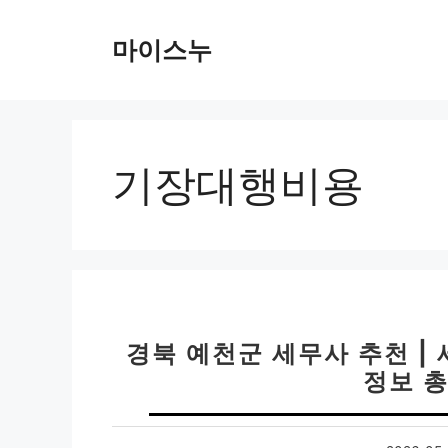
컨
텐
마이스누
츠
로
건
너
뛰
기장대행비용
기
경북 예천군 세무사 추천 | 
정보 총