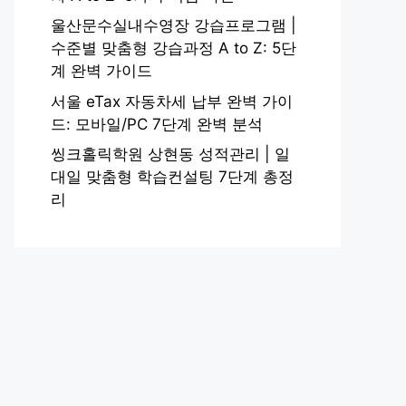
울산문수실내수영장 강습프로그램 |
수준별 맞춤형 강습과정 A to Z: 5단
계 완벽 가이드
서울 eTax 자동차세 납부 완벽 가이
드: 모바일/PC 7단계 완벽 분석
씽크홀릭학원 상현동 성적관리 | 일
대일 맞춤형 학습컨설팅 7단계 총정
리