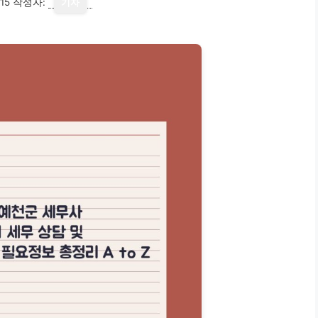
15
작성자:
기자