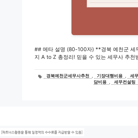
## 메타 설명 (80-100자) **경북 예천군
지 A to Z 총정리! 믿을 수 있는 세무사 추
태
경북예천군세무사추천
,
기장대행비용
,
세
그
담비용
,
세무컨설팅