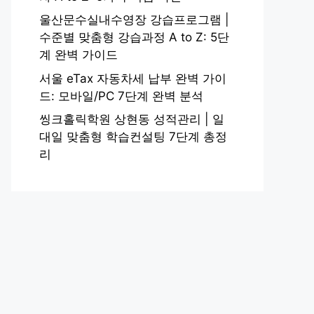
울산문수실내수영장 강습프로그램 |
수준별 맞춤형 강습과정 A to Z: 5단
계 완벽 가이드
서울 eTax 자동차세 납부 완벽 가이
드: 모바일/PC 7단계 완벽 분석
씽크홀릭학원 상현동 성적관리 | 일
대일 맞춤형 학습컨설팅 7단계 총정
리