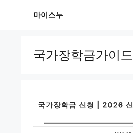
컨
텐
마이스누
츠
로
건
너
뛰
국가장학금가이드
기
국가장학금 신청 | 2026 