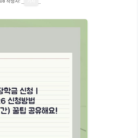
08
작성자:
기자