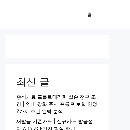
홈
최신 글
증식치료 프롤로테라피 실손 청구 조
건 | 인대 강화 주사 프롤로 보험 인정
7가지 조건 완벽 분석
재발급 기존카드 | 신규카드 발급절
차 A to Z: 5가지 핵심 확인