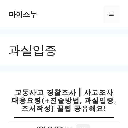
컨
텐
마이스누
메
츠
로
뉴
건
너
과실입증
뛰
기
교통사고 경찰조사 | 사고조사
대응요령(+진술방법, 과실입증,
조서작성) 꿀팁 공유해요!