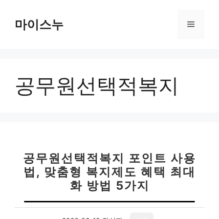
컨
텐
마이스누
메
츠
로
뉴
건
너
공무원선택적복지
뛰
기
공무원선택적복지 포인트 사용
법, 맞춤형 복지제도 혜택 최대
화 방법 5가지