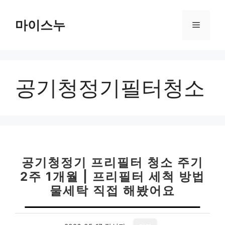
컨
텐
마이스누
메
츠
로
뉴
건
너
공기청정기필터청소
뛰
기
공기청정기 프리필터 청소 주기
2주 1개월 | 프리필터 세척 방법
물세탁 직접 해봤어요