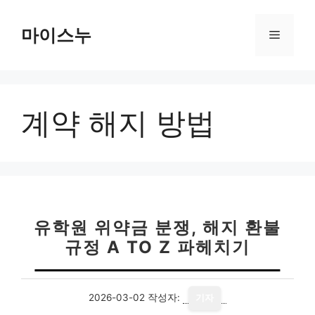
컨
텐
마이스누
메
츠
로
뉴
건
너
계약 해지 방법
뛰
기
유학원 위약금 분쟁, 해지 환불
규정 A TO Z 파헤치기
2026-03-02
작성자:
기자