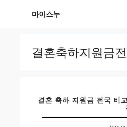
컨
텐
마이스누
츠
로
건
너
뛰
결혼축하지원금전
기
결혼 축하 지원금 전국 비교