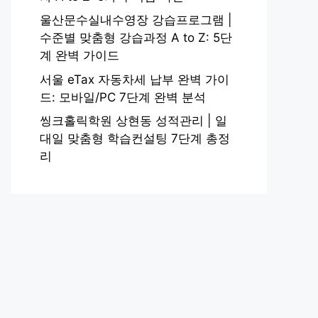
울산문수실내수영장 강습프로그램 |
수준별 맞춤형 강습과정 A to Z: 5단
계 완벽 가이드
서울 eTax 자동차세 납부 완벽 가이
드: 모바일/PC 7단계 완벽 분석
씽크홀릭학원 상현동 성적관리 | 일
대일 맞춤형 학습컨설팅 7단계 총정
리