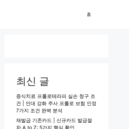
홈
최신 글
증식치료 프롤로테라피 실손 청구 조
건 | 인대 강화 주사 프롤로 보험 인정
7가지 조건 완벽 분석
재발급 기존카드 | 신규카드 발급절
차 A to Z: 5가지 핵심 확인