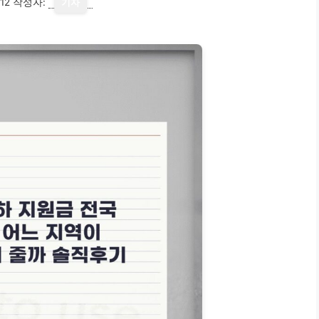
12
작성자:
기자