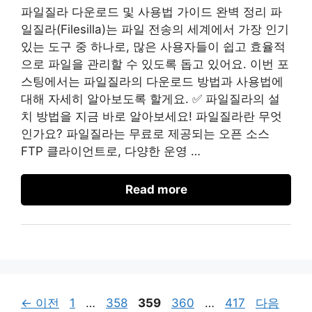
파일질라 다운로드 및 사용법 가이드 완벽 정리 파
일질라(Filesilla)는 파일 전송의 세계에서 가장 인기
있는 도구 중 하나로, 많은 사용자들이 쉽고 효율적
으로 파일을 관리할 수 있도록 돕고 있어요. 이번 포
스팅에서는 파일질라의 다운로드 방법과 사용법에
대해 자세히 알아보도록 할게요. ✅ 파일질라의 설
치 방법을 지금 바로 알아보세요! 파일질라란 무엇
인가요? 파일질라는 무료로 제공되는 오픈 소스
FTP 클라이언트로, 다양한 운영 …
Read more
페
페
페
페
페
←
이전
1
…
358
359
360
…
417
다음