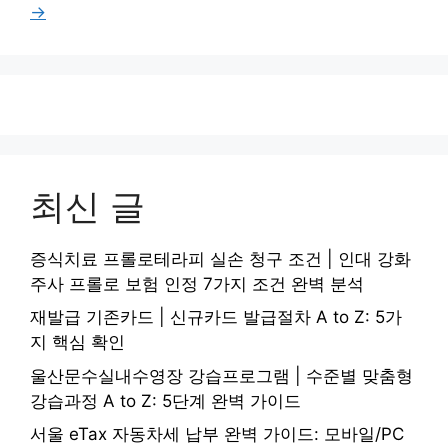
이
이
이
이
이
→
지
지
지
지
지
최신 글
증식치료 프롤로테라피 실손 청구 조건 | 인대 강화
주사 프롤로 보험 인정 7가지 조건 완벽 분석
재발급 기존카드 | 신규카드 발급절차 A to Z: 5가
지 핵심 확인
울산문수실내수영장 강습프로그램 | 수준별 맞춤형
강습과정 A to Z: 5단계 완벽 가이드
서울 eTax 자동차세 납부 완벽 가이드: 모바일/PC