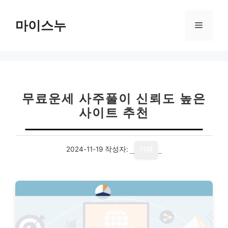
컨
텐
마이스누
메
츠
로
뉴
건
너
뛰
기
무료운세 사주풀이 신뢰도 높은
사이트 추천
2024-11-19
작성자:
기자