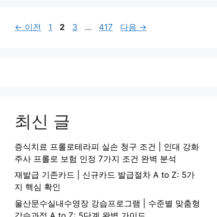
페
페
페
페
←
이전
1
2
3
…
417
다음
→
이
이
이
이
지
지
지
지
최신 글
증식치료 프롤로테라피 실손 청구 조건 | 인대 강화
주사 프롤로 보험 인정 7가지 조건 완벽 분석
재발급 기존카드 | 신규카드 발급절차 A to Z: 5가
지 핵심 확인
울산문수실내수영장 강습프로그램 | 수준별 맞춤형
강습과정 A to Z: 5단계 완벽 가이드