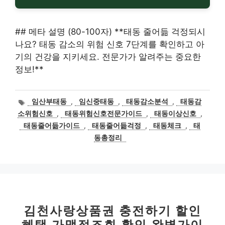
## 메타 설명 (80-100자) **태동 줄어듦 걱정되시
나요? 태동 감소의 위험 신호 7단계를 확인하고 아
기의 건강을 지키세요. 전문가가 알려주는 중요한
정보!**
태
임산부태동
,
임신중태동
,
태동감소분석
,
태동감
그
소위험신호
,
태동위험신호전문가이드
,
태동이상신호
,
태동줄어듦가이드
,
태동줄어듦걱정
,
태동체크
,
태
동총정리
김천사랑상품권 충전하기 할인
혜택 가맹점조회 확인 완벽가이