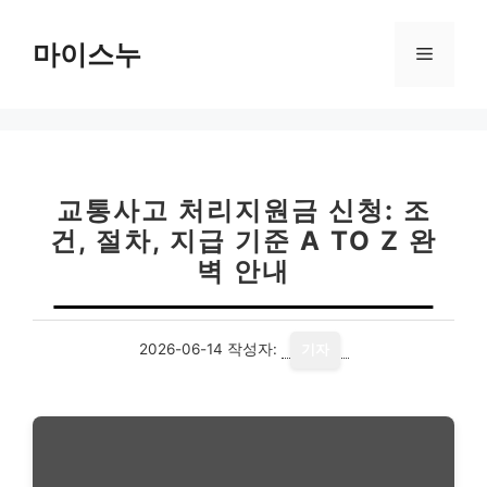
컨
텐
마이스누
메
츠
로
뉴
건
너
뛰
기
교통사고 처리지원금 신청: 조
건, 절차, 지급 기준 A TO Z 완
벽 안내
2026-06-14
작성자:
기자