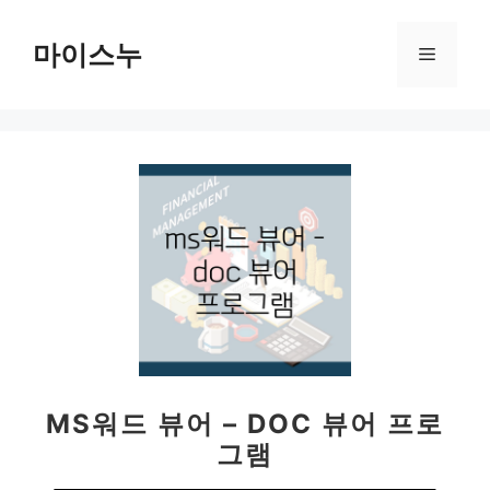
컨
텐
마이스누
메
츠
로
뉴
건
너
뛰
기
MS워드 뷰어 – DOC 뷰어 프로
그램