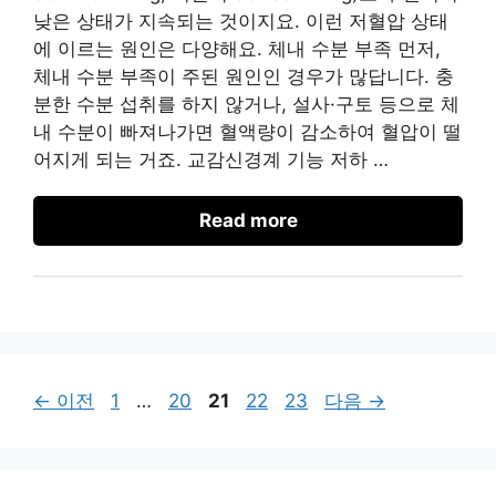
낮은 상태가 지속되는 것이지요. 이런 저혈압 상태
에 이르는 원인은 다양해요. 체내 수분 부족 먼저,
체내 수분 부족이 주된 원인인 경우가 많답니다. 충
분한 수분 섭취를 하지 않거나, 설사·구토 등으로 체
내 수분이 빠져나가면 혈액량이 감소하여 혈압이 떨
어지게 되는 거죠. 교감신경계 기능 저하 …
Read more
페
페
페
페
페
←
이전
1
…
20
21
22
23
다음
→
이
이
이
이
이
지
지
지
지
지