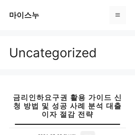
컨
텐
마이스누
메
츠
로
뉴
건
너
Uncategorized
뛰
기
금리인하요구권 활용 가이드 신
청 방법 및 성공 사례 분석 대출
이자 절감 전략