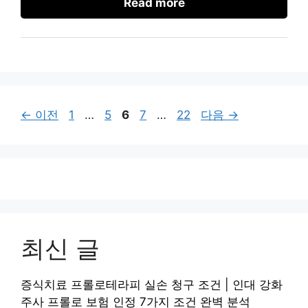
Read more
페
페
페
페
페
←
이전
1
…
5
6
7
…
22
다음
→
이
이
이
이
이
지
지
지
지
지
최신 글
증식치료 프롤로테라피 실손 청구 조건 | 인대 강화
주사 프롤로 보험 인정 7가지 조건 완벽 분석