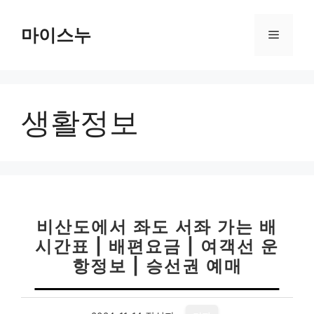
컨
텐
마이스누
메
츠
로
뉴
건
너
생활정보
뛰
기
비산도에서 좌도 서좌 가는 배
시간표 | 배편요금 | 여객선 운
항정보 | 승선권 예매