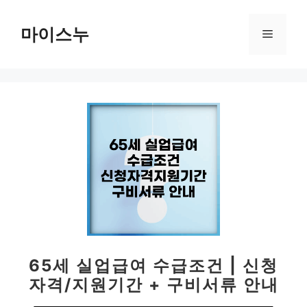
컨
텐
마이스누
메
츠
로
뉴
건
너
뛰
기
65세 실업급여 수급조건 | 신청
자격/지원기간 + 구비서류 안내