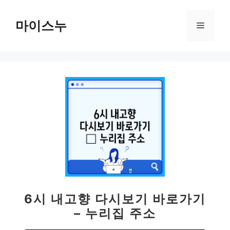
컨
텐
마이스누
메
츠
로
뉴
건
너
뛰
기
6시 내고향 다시보기 바로가기
– 누리집 주소