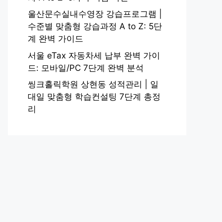
울산문수실내수영장 강습프로그램 |
수준별 맞춤형 강습과정 A to Z: 5단
계 완벽 가이드
서울 eTax 자동차세 납부 완벽 가이
드: 모바일/PC 7단계 완벽 분석
씽크홀릭학원 상현동 성적관리 | 일
대일 맞춤형 학습컨설팅 7단계 총정
리