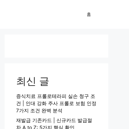
홈
최신 글
증식치료 프롤로테라피 실손 청구 조
건 | 인대 강화 주사 프롤로 보험 인정
7가지 조건 완벽 분석
재발급 기존카드 | 신규카드 발급절
차 A to Z: 5가지 핵심 확인