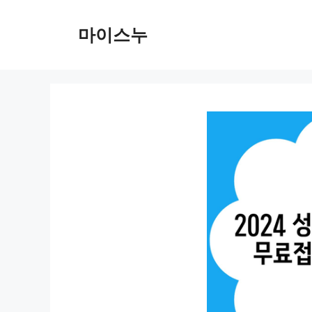
컨
텐
마이스누
츠
로
건
너
뛰
기