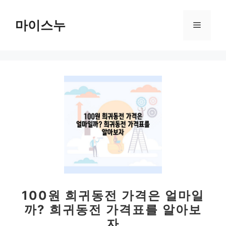
컨
텐
마이스누
메
츠
로
뉴
건
너
뛰
기
100원 희귀동전 가격은 얼마일
까? 희귀동전 가격표를 알아보
자