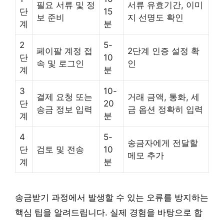
필요 서류 및 정
서류 유효기간, 이미
단
15
보 준비
지 선명도 확인
계
분
2
5-
페이팔 계정 접
2단계 인증 설정 확
단
10
속 및 로그인
인
계
분
3
10-
결제 요청 또는
거래 금액, 통화, 세
단
20
송금 정보 입력
금 옵션 정확히 입력
계
분
4
5-
송금자에게 전달할
단
검토 및 전송
10
메모 추가
계
분
송금받기 과정에서 발생할 수 있는 오류를 방지하는
핵심 팁을 알려드립니다. 실제 경험을 바탕으로 합