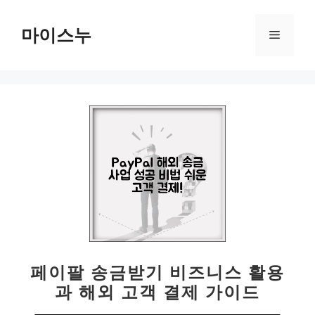
컨
텐
마이스누
메
츠
로
뉴
건
너
뛰
기
페이팔 송금받기 비즈니스 활용
과 해외 고객 결제 가이드