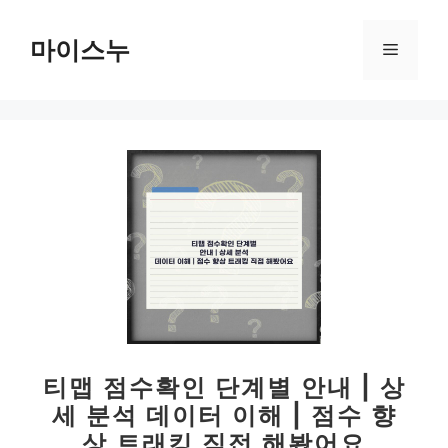
컨
텐
마이스누
메
츠
로
뉴
건
너
뛰
기
티맵 점수확인 단계별 안내 | 상
세 분석 데이터 이해 | 점수 향
상 트래킹 직접 해봤어요