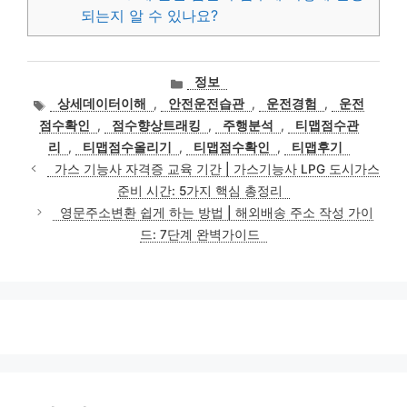
되는지 알 수 있나요?
카
정보
테
태
상세데이터이해
,
안전운전습관
,
운전경험
,
운전
고
그
점수확인
,
점수향상트래킹
,
주행분석
,
티맵점수관
리
리
,
티맵점수올리기
,
티맵점수확인
,
티맵후기
가스 기능사 자격증 교육 기간 | 가스기능사 LPG 도시가스
준비 시간: 5가지 핵심 총정리
영문주소변환 쉽게 하는 방법 | 해외배송 주소 작성 가이
드: 7단계 완벽가이드