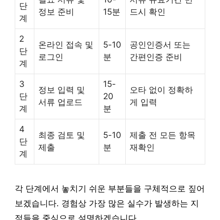
단
정보 준비
15분
드시 확인
계
2
온라인 접속 및
5-10
공인인증서 또는
단
로그인
분
간편인증 준비
계
3
15-
정보 입력 및
오타 없이 정확하
단
20
서류 업로드
게 입력
계
분
4
최종 검토 및
5-10
제출 전 모든 항목
단
제출
분
재확인
계
각 단계에서 놓치기 쉬운 부분들을 구체적으로 짚어
보겠습니다. 경험상 가장 많은 실수가 발생하는 지
점들을 중심으로 설명하겠습니다.