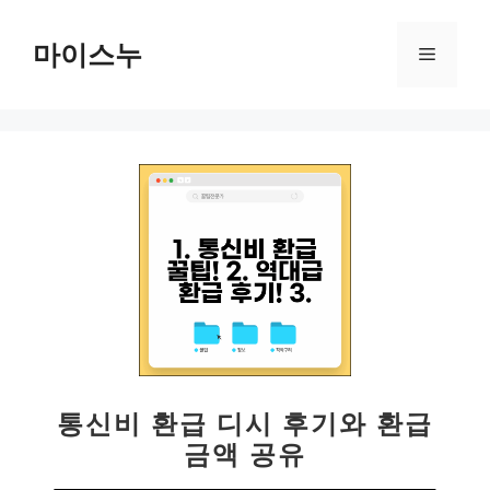
컨
텐
마이스누
메
츠
로
뉴
건
너
뛰
기
통신비 환급 디시 후기와 환급
금액 공유