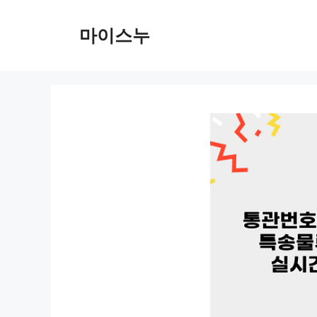
컨
텐
마이스누
츠
로
건
너
뛰
기