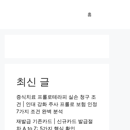
홈
최신 글
증식치료 프롤로테라피 실손 청구 조
건 | 인대 강화 주사 프롤로 보험 인정
7가지 조건 완벽 분석
재발급 기존카드 | 신규카드 발급절
차 A to Z: 5가지 핵심 확인