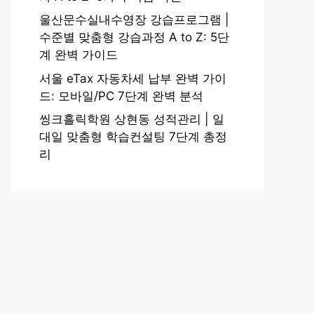
울산문수실내수영장 강습프로그램 |
수준별 맞춤형 강습과정 A to Z: 5단
계 완벽 가이드
서울 eTax 자동차세 납부 완벽 가이
드: 모바일/PC 7단계 완벽 분석
씽크홀릭학원 상현동 성적관리 | 일
대일 맞춤형 학습컨설팅 7단계 총정
리