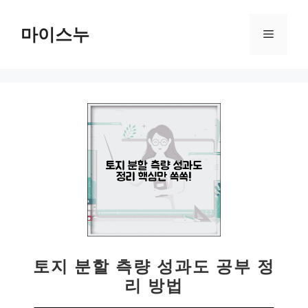
컨
텐
마이스누
메
츠
로
뉴
건
너
뛰
기
토지 분할 측량 성과도 공부 정
리 방법