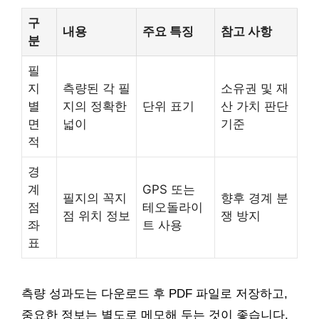
구
내용
주요 특징
참고 사항
분
필
지
측량된 각 필
소유권 및 재
별
지의 정확한
단위 표기
산 가치 판단
면
넓이
기준
적
경
계
GPS 또는
필지의 꼭지
향후 경계 분
점
테오돌라이
점 위치 정보
쟁 방지
좌
트 사용
표
측량 성과도는 다운로드 후 PDF 파일로 저장하고,
중요한 정보는 별도로 메모해 두는 것이 좋습니다.