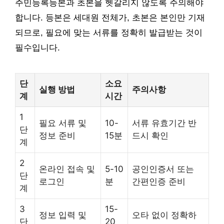
주민등록등본과 초본을 헷갈리지 않도록 주의해야
합니다. 등본은 세대원 전체가, 초본은 본인만 기재
되므로, 필요에 맞는 서류를 정확히 발급받는 것이
필수입니다.
단
소요
실행 방법
주의사항
계
시간
1
필요 서류 및
10-
서류 유효기간 반
단
정보 준비
15분
드시 확인
계
2
온라인 접속 및
5-10
공인인증서 또는
단
로그인
분
간편인증 준비
계
3
15-
정보 입력 및
오타 없이 정확하
단
20