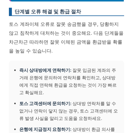
단계별 오류 해결 및 환급 절차
토스 계좌이체 오류로 잘못 송금했을 경우, 당황하지
않고 침착하게 대처하는 것이 중요해요. 다음 단계들을
차근차근 따라하면 잘못 이체된 금액을 환급받을 확률
을 높일 수 있습니다.
즉시 상대방에게 연락하기:
잘못 입금된 계좌의 주
거래 은행에 문의하여 연락처를 확인하고, 상대방
에게 직접 연락해 환급을 요청하는 것이 가장 빠르
고 확실해요.
토스 고객센터에 문의하기:
상대방 연락처를 알 수
없거나 연락이 닿지 않는 경우, 토스 고객센터에 오
류 발생 사실을 알리고 도움을 요청하세요.
은행에 지급정지 요청하기:
상대방이 환급 의사를