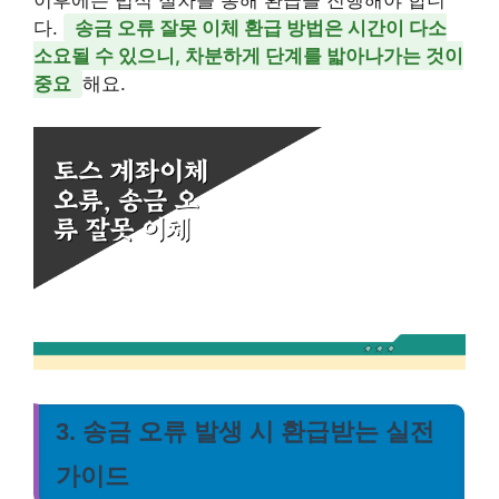
이후에는 법적 절차를 통해 환급을 진행해야 합니
다.
송금 오류 잘못 이체 환급 방법은 시간이 다소
소요될 수 있으니, 차분하게 단계를 밟아나가는 것이
중요
해요.
3. 송금 오류 발생 시 환급받는 실전
가이드