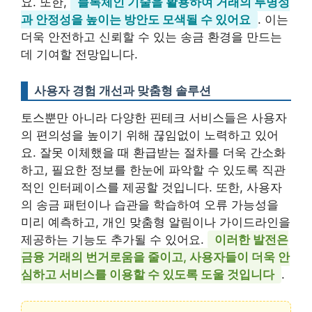
요. 또한,
블록체인 기술을 활용하여 거래의 투명성
과 안정성을 높이는 방안도 모색될 수 있어요
. 이는
더욱 안전하고 신뢰할 수 있는 송금 환경을 만드는
데 기여할 전망입니다.
사용자 경험 개선과 맞춤형 솔루션
토스뿐만 아니라 다양한 핀테크 서비스들은 사용자
의 편의성을 높이기 위해 끊임없이 노력하고 있어
요. 잘못 이체했을 때 환급받는 절차를 더욱 간소화
하고, 필요한 정보를 한눈에 파악할 수 있도록 직관
적인 인터페이스를 제공할 것입니다. 또한, 사용자
의 송금 패턴이나 습관을 학습하여 오류 가능성을
미리 예측하고, 개인 맞춤형 알림이나 가이드라인을
제공하는 기능도 추가될 수 있어요.
이러한 발전은
금융 거래의 번거로움을 줄이고, 사용자들이 더욱 안
심하고 서비스를 이용할 수 있도록 도울 것입니다
.