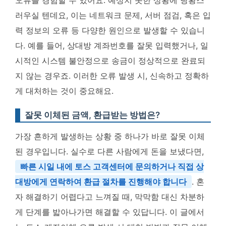
러우실 텐데요, 이는 네트워크 문제, 서버 점검, 혹은 입
력 정보의 오류 등 다양한 원인으로 발생할 수 있습니
다. 예를 들어, 상대방 계좌번호를 잘못 입력했거나, 일
시적인 시스템 불안정으로 송금이 정상적으로 완료되
지 않는 경우죠. 이러한 오류 발생 시, 신속하고 정확하
게 대처하는 것이 중요해요.
잘못 이체된 금액, 환급받는 방법은?
가장 흔하게 발생하는 상황 중 하나가 바로 잘못 이체
된 경우입니다. 실수로 다른 사람에게 돈을 보냈다면,
빠른 시일 내에 토스 고객센터에 문의하거나 직접 상
대방에게 연락하여 환급 절차를 진행해야 합니다
. 혼
자 해결하기 어렵다고 느껴질 때, 막막함 대신 차분하
게 단계를 밟아나가면 해결할 수 있답니다. 이 글에서