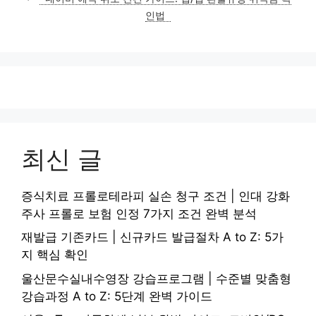
인법
최신 글
증식치료 프롤로테라피 실손 청구 조건 | 인대 강화
주사 프롤로 보험 인정 7가지 조건 완벽 분석
재발급 기존카드 | 신규카드 발급절차 A to Z: 5가
지 핵심 확인
울산문수실내수영장 강습프로그램 | 수준별 맞춤형
강습과정 A to Z: 5단계 완벽 가이드