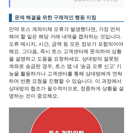
문제 해결을 위한 구체적인 행동 지침
만약 토스 계좌이체 오류가 발생했다면, 가장 먼저
해야 할 일은 해당 거래 내역을 캡처하는 것입니다.
오류 메시지, 시간, 금액 등 모든 정보가 포함되어야
해요. 그다음, 즉시 토스 고객센터에 문의하여 상황
을 설명하고 도움을 요청하세요. 상대방의 잘못된
계좌로 송금된 경우, 토스 앱 내 ‘송금 오류 신고’ 기
능을 활용하거나 고객센터를 통해 상대방에게 연락
하여 반환 요청을 진행할 수 있습니다. 이 과정에서
상대방의 협조가 필수적이므로, 정중하게 상황을 설
명하는 것이 중요해요.