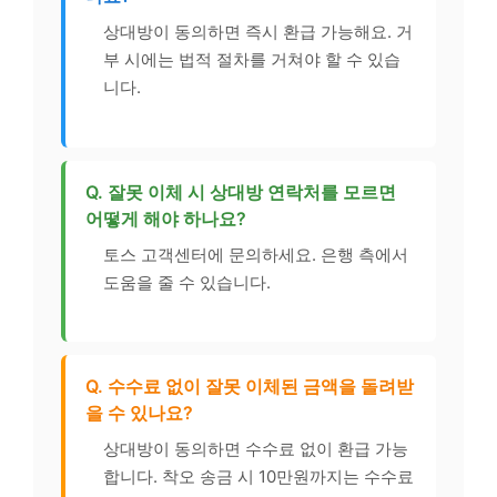
상대방이 동의하면 즉시 환급 가능해요. 거
부 시에는 법적 절차를 거쳐야 할 수 있습
니다.
Q. 잘못 이체 시 상대방 연락처를 모르면
어떻게 해야 하나요?
토스 고객센터에 문의하세요. 은행 측에서
도움을 줄 수 있습니다.
Q. 수수료 없이 잘못 이체된 금액을 돌려받
을 수 있나요?
상대방이 동의하면 수수료 없이 환급 가능
합니다. 착오 송금 시 10만원까지는 수수료