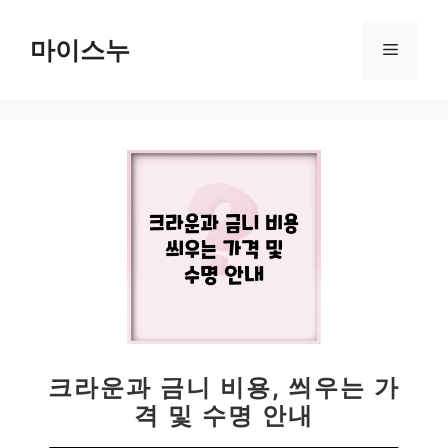
컨
텐
마이스누
메
츠
로
뉴
건
너
뛰
기
크라운과 금니 비용, 씌우는 가
격 및 수명 안내