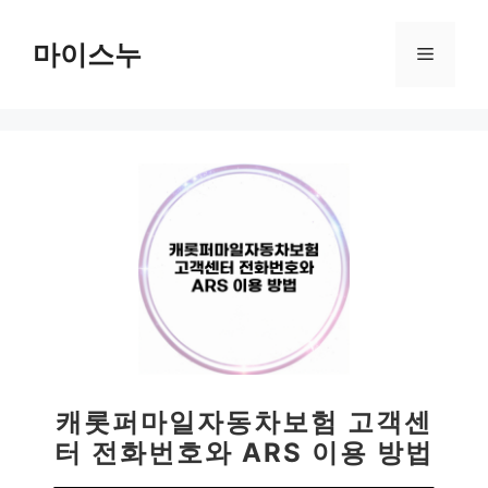
컨
텐
마이스누
메
츠
로
뉴
건
너
뛰
기
캐롯퍼마일자동차보험 고객센
터 전화번호와 ARS 이용 방법