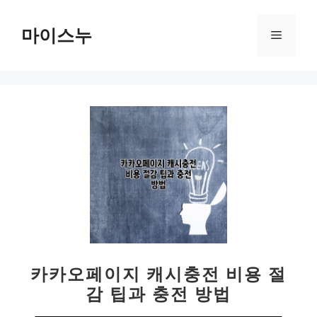
컨
텐
마이스누
메
츠
로
뉴
건
너
뛰
기
카카오페이지 캐시충전 비용 절
감 팁과 충전 방법