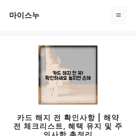
컨
텐
마이스누
메
츠
로
뉴
건
너
뛰
기
카드 해지 전 확인사항 | 해약
전 체크리스트, 혜택 유지 및 주
의사항 총정리