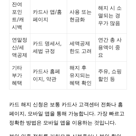
잔여
해지 시 소
포인
카드사 앱/홈
사용 또는
멸되는 경
트/캐
페이지
현금화
우가 많음
시백
연말정
연간 총 사
카드 명세서,
세액공제
산/세
용액이 중
세법 규정
한도 고려
액공제
요
기타
해지 후
카드사 홈페
주유, 쇼핑
부가
유지되는
이지, 약관
할인 등
혜택
혜택 확인
카드 해지 신청은 보통 카드사 고객센터 전화나 홈
페이지, 모바일 앱을 통해 가능합니다. 가장 빠르고
정확한 방법은 모바일 앱을 이용하는 것입니다.