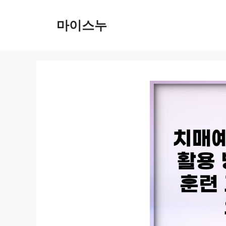
컨
텐
마이스누
츠
로
건
너
뛰
기