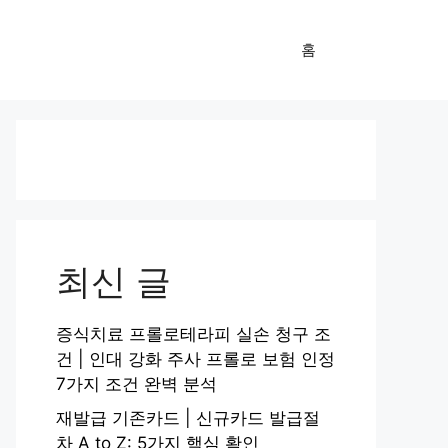
홈
최신 글
증식치료 프롤로테라피 실손 청구 조
건 | 인대 강화 주사 프롤로 보험 인정
7가지 조건 완벽 분석
재발급 기존카드 | 신규카드 발급절
차 A to Z: 5가지 핵심 확인