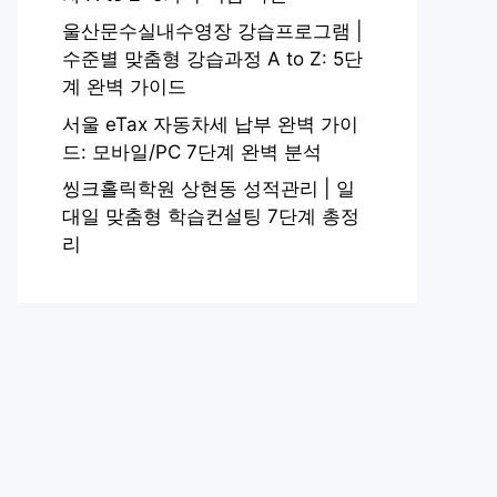
울산문수실내수영장 강습프로그램 |
수준별 맞춤형 강습과정 A to Z: 5단
계 완벽 가이드
서울 eTax 자동차세 납부 완벽 가이
드: 모바일/PC 7단계 완벽 분석
씽크홀릭학원 상현동 성적관리 | 일
대일 맞춤형 학습컨설팅 7단계 총정
리