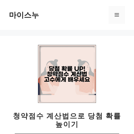
컨
텐
마이스누
메
츠
로
뉴
건
너
뛰
기
청약점수 계산법으로 당첨 확률
높이기