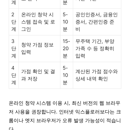
계
분
2
온라인 청약 시
5-
공인인증서, 금융인
단
스템 접속 및 로
10
증서, 간편인증 준
계
그인
분
비
3
15-
무주택 기간, 부양
청약 가점 정보
단
20
가족 수 등 정확히
입력
계
분
입력
4
5-
가점 확인 및 결
계산된 가점 점수와
단
10
과 저장
상세 내역 확인
계
분
온라인 청약 시스템 이용 시, 최신 버전의 웹 브라우
저 사용을 권장합니다. 인터넷 익스플로러보다는 크
롬이나 엣지 브라우저가 오류 발생 가능성이 적습니
다.