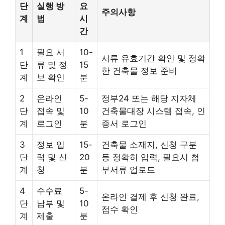
단
실행 방
요
주의사항
계
법
시
간
1
필요 서
10-
서류 유효기간 확인 및 정확
단
류 및 정
15
한 건축물 정보 준비
계
보 확인
분
2
온라인
5-
정부24 또는 해당 지자체
단
접속 및
10
건축물대장 시스템 접속, 인
계
로그인
분
증서 로그인
3
정보 입
15-
건축물 소재지, 신청 구분
단
력 및 신
20
등 정확히 입력, 필요시 첨
계
청
분
부서류 업로드
4
수수료
5-
온라인 결제 후 신청 완료,
단
납부 및
10
접수 확인
계
제출
분