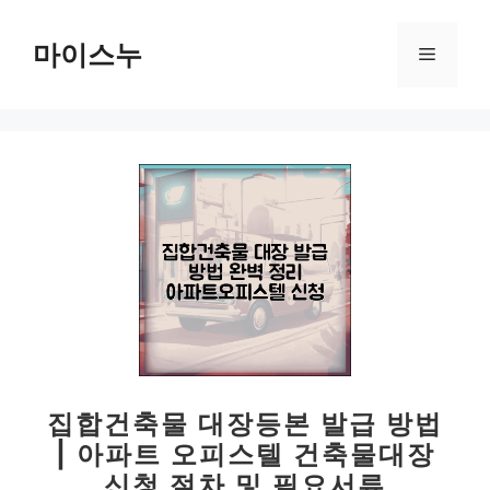
컨
텐
마이스누
메
츠
로
뉴
건
너
뛰
기
집합건축물 대장등본 발급 방법
| 아파트 오피스텔 건축물대장
신청 절차 및 필요서류