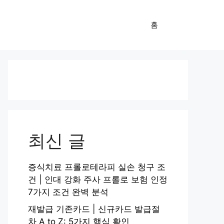
홈
최신 글
증식치료 프롤로테라피 실손 청구 조
건 | 인대 강화 주사 프롤로 보험 인정
7가지 조건 완벽 분석
재발급 기존카드 | 신규카드 발급절
차 A to Z: 5가지 핵심 확인