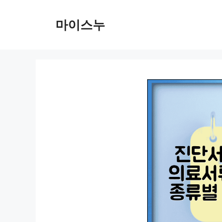
컨
텐
마이스누
츠
로
건
너
뛰
기