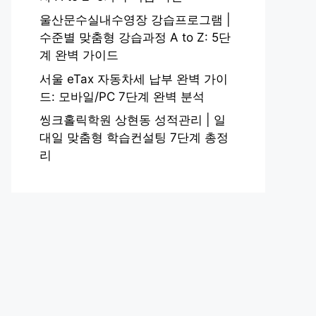
울산문수실내수영장 강습프로그램 |
수준별 맞춤형 강습과정 A to Z: 5단
계 완벽 가이드
서울 eTax 자동차세 납부 완벽 가이
드: 모바일/PC 7단계 완벽 분석
씽크홀릭학원 상현동 성적관리 | 일
대일 맞춤형 학습컨설팅 7단계 총정
리