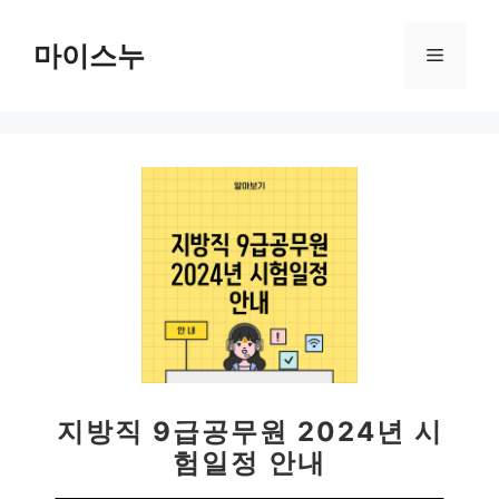
컨
텐
마이스누
메
츠
로
뉴
건
너
뛰
기
지방직 9급공무원 2024년 시
험일정 안내