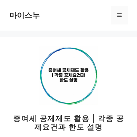
컨
텐
마이스누
메
츠
로
뉴
건
너
뛰
기
증여세 공제제도 활용 | 각종 공
제요건과 한도 설명