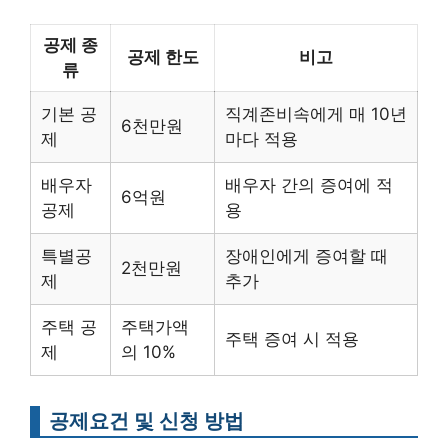
공제 종
공제 한도
비고
류
기본 공
직계존비속에게 매 10년
6천만원
제
마다 적용
배우자
배우자 간의 증여에 적
6억원
공제
용
특별공
장애인에게 증여할 때
2천만원
제
추가
주택 공
주택가액
주택 증여 시 적용
제
의 10%
공제요건 및 신청 방법