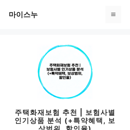
컨
텐
마이스누
메
츠
로
뉴
건
너
뛰
기
주택화재보험 추천 | 보험사별
인기상품 분석 (+특약혜택, 보
상범위, 할인율)