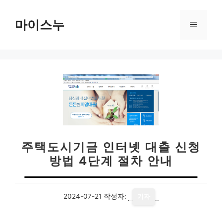
컨
텐
마이스누
메
츠
로
뉴
건
너
뛰
기
주택도시기금 인터넷 대출 신청
방법 4단계 절차 안내
2024-07-21
작성자:
기자