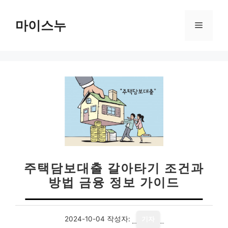
컨
텐
마이스누
메
츠
로
뉴
건
너
뛰
기
주택담보대출 갈아타기 조건과
방법 금융 정보 가이드
2024-10-04
작성자:
기자