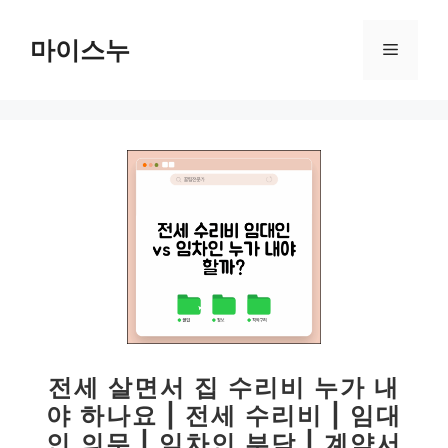
컨
텐
마이스누
메
츠
로
뉴
건
너
뛰
기
전세 살면서 집 수리비 누가 내
야 하나요 | 전세 수리비 | 임대
인 의무 | 임차인 부담 | 계약서